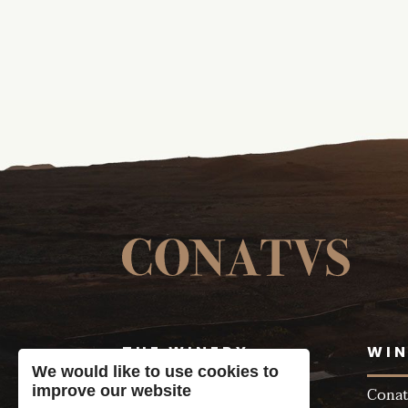
THE WINERY
WIN
We would like to use cookies to
improve our website
Our Wines
Conat