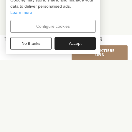
Google) may store, share, and manage your
data to deliver personalised ads.
Learn more
Configure cookies
EXKLUSIVE FOTOSESSION FÜR BESUCHER
No thanks
Accept
KONTAKTIERE
UNS
Allgemeine Beschreibung
Lassen Sie sich in einer authentischen Umgebung
fotografieren, in der Weingeschichte auf einzigartige
Vulkanlandschaften und moderne Architektur trifft,
die das Wesen Fuerteventuras widerspiegelt.
Unser erfahrener Fotograf hält die schönsten und
authentischsten Momente Ihres Besuchs fest – immer