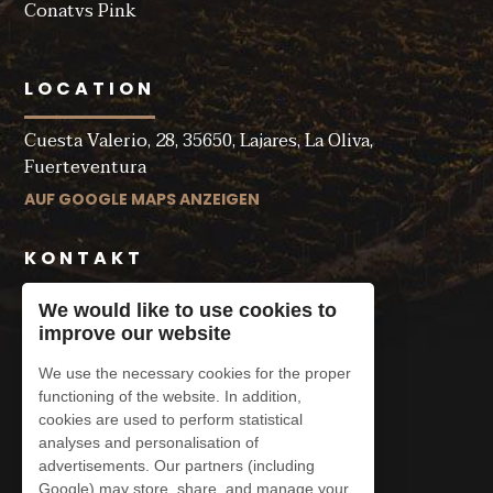
Conatvs Pink
LOCATION
Cuesta Valerio, 28, 35650, Lajares, La Oliva,
Fuerteventura
AUF GOOGLE MAPS ANZEIGEN
KONTAKT
+34 620 91 45 69
We would like to use cookies to
improve our website
contacto@conatvs.com
We use the necessary cookies for the proper
functioning of the website. In addition,
cookies are used to perform statistical
analyses and personalisation of
advertisements. Our partners (including
Legal Notice
Google) may store, share, and manage your